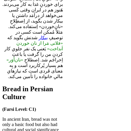
برای خوردنِ غذا به کار می‌بردند.
هَنوز هم در ایران وقتی کَسی
می‌خواهد از درآمَد داشتن یا
بیکار شدن بگوید، از اِصطِلاحِ
«نان‌خوردن» اِستفاده می‌کند.
مَثلاً مُمکن است کسی در
توصیفِ
بیکار
شدنش بگوید که
«فلانی مَرا از نان خوردن
اَنداخت»
یَعنی یک نفر جلویِ کار
کردنِ من را گرفت یا باعثِ
اِخراجَم شد. اِصطلاحِ
«نا‌ن‌آوَر»
هم بِسیار پُرکاربرد است و بِه
مَعنای فَردی است که نیازهایِ
مالیِ خانواده را تأمین می‌کند.
Bread in Persian
Culture
(Farsi Level: C1)
In ancient Iran, bread was not
only a basic food but also had
cultural and social significance