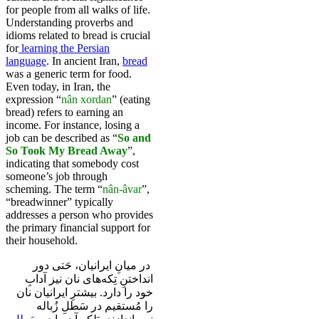
for people from all walks of life.
Understanding proverbs and
idioms related to bread is crucial
for
learning the Persian
language
. In ancient Iran,
bread
was a generic term for food.
Even today, in Iran, the
expression “
nân xordan
” (eating
bread) refers to earning an
income. For instance, losing a
job can be described as “
So and
So Took My Bread Away
”,
indicating that somebody cost
someone’s job through
scheming. The term “
nân-âvar
”,
“breadwinner” typically
addresses a person who provides
the primary financial support for
their household.
در میانِ ایرانیان، حَتی دور
انداختنِ تِکه‌های نان نیز آدابِ
خود را دارد. بیشترِ ایرانیان نان
را مُستقیم در سَطلِ زُباله