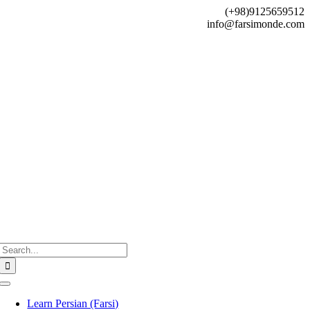
Skip
(+98)9125659512
to
info@farsimonde.com
content
Search
for:
Toggle
Navigation
Learn Persian (Farsi)