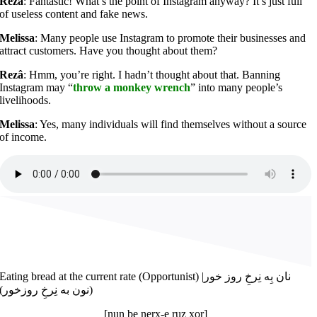
Rezâ
: Fantastic! What’s the point of Instagram anyway? It’s just full
of useless content and fake news.
Melissa
: Many people use Instagram to promote their businesses and
attract customers. Have you thought about them?
Rezâ
: Hmm, you’re right. I hadn’t thought about that. Banning
Instagram may “
throw a monkey wrench
” into many people’s
livelihoods.
Melissa
: Yes, many individuals will find themselves without a source
of income.
Eating bread at the current rate (Opportunist) |نان بِه نِرخِ روز خور
(نون به نِرخِ روز‌خور)
[nun be nerx-e ruz xor]