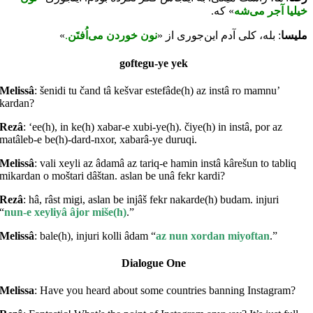
خیلیا آجر می­‌شه
» که.
»
.
نون خوردن می‌اُفتَن
: بله، کلی آدم این‌جوری از «
ملیسا
goftegu-ye yek
Melissâ
: šenidi tu čand tâ kešvar estefâde(h) az instâ ro mamnu’
kardan?
Rezâ
: ‘ee(h), in ke(h) xabar-e xubi-ye(h). čiye(h) in instâ, por az
matâleb-e be(h)-dard-nxor, xabarâ-ye duruqi.
Melissâ
: vali xeyli az âdamâ az tariq-e hamin instâ kârešun to tabliq
mikardan o moštari dâštan. aslan be unâ fekr kardi?
Rezâ
: hâ, râst migi, aslan be injâš fekr nakarde(h) budam. injuri
“
nun-e xeyliyâ âjor miše(h)
.”
Melissâ
: bale(h), injuri kolli âdam “
az nun xordan miyoftan
.”
Dialogue One
Melissa
: Have you heard about some countries banning Instagram?