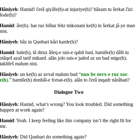
Hâniyeh
: Hamid! čerâ qiyâfe(h)-at injuriye(h)? bâzam tu šerkat čizi
šode(h)?
Hamid
: âre(h). har ruz bištar fekr mikonam ke(h) in šerkat jâ-ye man
nist.
Hâniyeh
: bâz in Qanbari kâri karde(h)?
Hamid
: bale(h), tâ diruz âšeq-e rais-e qabli bud, hamiše(h) dâšt tu
otâqeš azaš tarif mikard. alân jolo rais-e jaded az un bad mige(h).
taklifeš malum nist.
Hâniyeh
: un ke(h) az avval malum bud “
nun be nerx-e ruz xor-
e(h)
.” hamiše(h) donbâl-e forsat-e(h). alân to čerâ inqadr nârâhati?
Dialogue Two
Hâniyeh
: Hamid, what’s wrong? You look troubled. Did something
happen at work again?
Hamid
: Yeah. I keep feeling like this company isn’t the right fit for
me.
Hâniyeh
: Did Qanbari do something again?