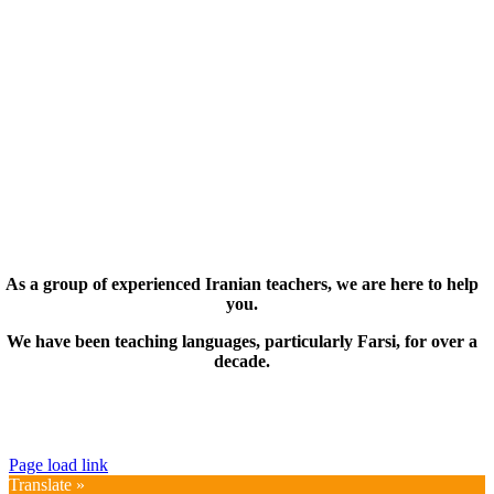
As a group of experienced Iranian teachers, we are here to help
you.
We have been teaching languages, particularly Farsi, for over a
decade.
© Copyright 2019 – 2025 | FarsiMonde Grp. | All
Rights Reserved
Page load link
Translate »