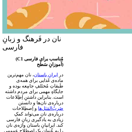
نان در فَرهنگ و زبانِ
فارسی
(
C1
مُناسب برایِ فارسی
آموزانِ سَطح
)
در
ایرانِ باستان
، نان مهم‌ترین
ماده‌ی غَذایی برای همه‌ی
طَبقاتِ مُختَلفِ جامِعه بوده و
جایگاهِ مهمی برای مردم داشته
است. بنابراین داشتنِ اِطِلاعات
درباره‌ی نان‌ها و دانستن
ضَربُ‌المَثل‌ها
و اِصطِلاحات
درباره‌ی نان می‌تواند کمکِ
زیادی به یادگیری زبانِ فارسی
کند. ایرانیانِ باستان واژه‌ی نان
را به عُنوانِ یک اِصطلاحِ عمومی