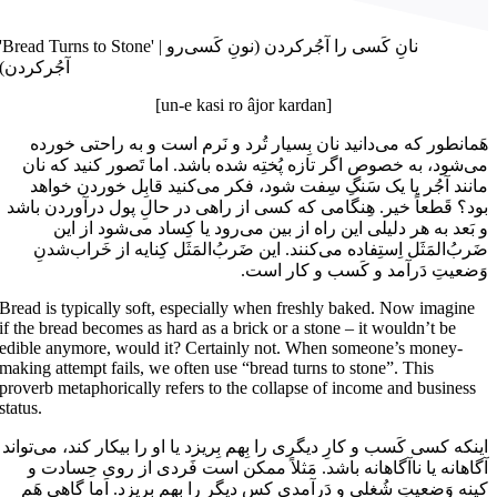
'Bread Turns to Stone' | نانِ کَسی را آجُرکردن (نونِ کَسی‌رو
آجُرکردن)
[un-e kasi ro âjor kardan]
هَمانطور که می‌دانید نان بِسیار تُرد و نَرم است و به راحتی خورده
می‌شود، به خصوص اگر تازه پُختِه شده باشد. اما تَصور کنید که نان
مانند آجُر یا یک سَنگِ سِفت شود، فکر می‌کنید قابِل خوردن خواهد
بود؟ قَطعاً خیر. هِنگامی که کسی از راهی در حالِ پول درآوردن باشد
و بَعد به هر دلیلی این راه از بین می‌رود یا کِساد می‌شود از این
ضَربُ‌المَثَل اِستِفاده می‌کنند. این ضَربُ‌المَثَل کِنایه از خَراب‌شدنِ
وَضعیتِ دَرآمد و کَسب و کار است.
Bread is typically soft, especially when freshly baked. Now imagine
if the bread becomes as hard as a brick or a stone – it wouldn’t be
edible anymore, would it? Certainly not. When someone’s money-
making attempt fails, we often use “bread turns to stone”. This
proverb metaphorically refers to the collapse of income and business
status.
اینکه کسی کَسب و کارِ دیگری را بِهم بِریزد یا او را بیکار ‌کند، می‌تواند
آگاهانه یا ناآگاهانه باشد. مَثلاً ممکن است فَردی از روی حِسادت و
کینه وَضعیتِ شُغلی و دَرآمدی کسِ دیگر را بِهم بِریزد. اَما گاهی هَم