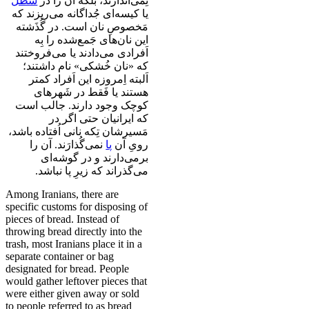
نِمی‌اندازند، بَلکه آن را در
سَطل
یا کیسه‌ای جُداگانه می‌ریزند که
مَخصوصِ نان است. در گُذَشته
این نان‌های جَمع‌شده را بِه
اَفرادی می‌دادند یا می‌فروختند
که «نان خُشکی» نام داشتند؛
اَلبته اِمروزه این اَفراد کمتر
هستند یا فَقط در شَهر‌های
کوچک وجود دارند. جالب است
که ایرانیان حتی اگر در
مَسیرشان تِکه نانی اُفتاده باشد،
رویِ آن
پا
نمی‌گُذارَند. آن را
برمی‌دارند و در گوشه‌ای
می‌گذراند که زیرِ پا نباشد.
Among Iranians, there are
specific customs for disposing of
pieces of bread. Instead of
throwing bread directly into the
trash, most Iranians place it in a
separate container or bag
designated for bread. People
would gather leftover pieces that
were either given away or sold
to people referred to as bread