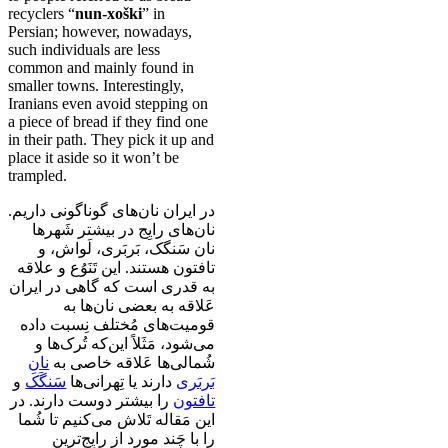
recyclers “
nun-xoški
” in
Persian; however, nowadays,
such individuals are less
common and mainly found in
smaller towns. Interestingly,
Iranians even avoid stepping on
a piece of bread if they find one
in their path. They pick it up and
place it aside so it won’t be
trampled.
در ایران نان‌های گوناگونی داریم.
نان‌های رایِج در بیشتر شَهرها
نان سَنگک، بَربَری، لَواش، و
تافتون هستند. این تَنَوُع و علاقه
به قدری است که گاهی در ایران
عَلاقه به بعضی نان‌ها به
قومیت‌های مُختلف نِسبت داده
می‌شود، مَثَلاً این‌که تُرک‌ها و
شُمالی‌ها عَلاقه خاصی به
نانِ
بَربَری
دارند یا تِهرانی‌ها
سَنگَک
و
تافتون
را بیشتر دوست دارند. در
این مَقاله تَلاش می‌کنیم تا شُما
را با چَند مورد از رایِج‌ترین