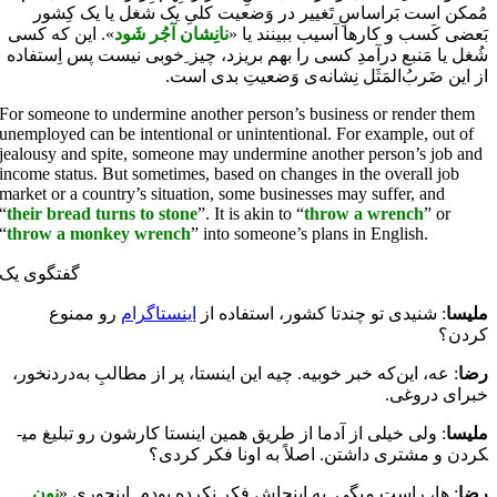
مُمکن است بَراساسِ تَغییر در وَضعیت کلیِ یک شغل یا یک کِشور
بَعضی کَسب و کارها آسیب ببینند یا «
نانِشان آجُر شَود
». این که کسی
شُغل یا مَنبع درآمدِ کسی را بهم بریزد، چیز ِخوبی نیست پس اِستفاده
از این ضَربُ‌المَثَل نِشانه‌ی وَضعیتِ بدی است.
For someone to undermine another person’s business or render them
unemployed can be intentional or unintentional. For example, out of
jealousy and spite, someone may undermine another person’s job and
income status. But sometimes, based on changes in the overall job
market or a country’s situation, some businesses may suffer, and
“
their bread turns to stone
”. It is akin to “
throw a wrench
” or
“
throw a monkey wrench
” into someone’s plans in English.
گفتگوی یک
ملیسا
: شنیدی تو چندتا کشور، استفاده از
اینستاگرام
رو ممنوع
کردن؟
رضا
: عه، این‌که خبر خوبیه. چیه این اینستا، پر از مطالبِ به­‌دردنخور،
خبرای دروغی.
ملیسا
: ولی خیلی از آدما از طریق همین اینستا کارشون رو تبلیغ می­
کردن و مشتری داشتن. اصلاً به اونا فکر کردی؟
رضا
: ها، راست می­گی. به اینجاش فکر نکرده بودم. اینجوری «
نون