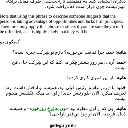
دیگران استفاده کنید که مُطمئنید ناراحت‌شدنِ طَرف مقابل برایتان
مهم نیست چون قرار است که ناراحت شود.
Note that using this phrase to describe someone suggests that the
person is taking advantage of opportunities and lacks firm principles.
Therefore, only apply this phrase to others if you are sure they won’t
be offended, as it is highly likely that they will be.
گفتگوی دو
هانیه
: حَمید چرا قیافت این‌جوریه؟ بازَم تو شِرکت چیزی شده؟
حَمید
: آره… هَر روز بیشتر فِکر می‌کنم که این شِرکت جای مَن
نیست.
هانیه
: باز این قَنبری کاری کرده؟
حَمید
: تا دیروز عاشق رئیس قبلی بود، همیشه تو اتاقش داشت ازش
تعریف می­کرد. الان جلو رئیس جدید از اون بد می­گه. تکلیفش معلوم
نیست.
هانیه
: اون که از اول معلوم بود «
نون به نِرخِ روزخوره
» و همیشه
دُنبال فُرصَته. الان تو چرا این‌قدر ناراحتی؟
goftegu-ye do