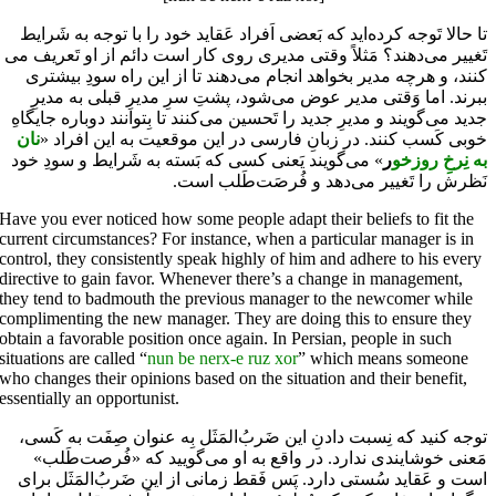
تا حالا تَوجه کرده‌اید که بَعضی اَفراد عَقاید خود را با توجه به شَرایط
تَغییر می‌دهند؟ مَثلاً وقتی مدیری روی کار است دائم از او تَعریف می­‌
کنند، و هرچه مدیر بخواهد انجام می­‌دهند تا از این راه سودِ بیشتری
ببرند. اما وَقتی مدیر عوض می‌شود، پشتِ سرِ مدیرِ قبلی به مدیرِ
جدید می­‌گویند و مدیرِ جدید را تَحسین می‌کنند تا بِتوانند دوباره جایگاهِ
خوبی کَسب کنند. در زبانِ فارسی در این موقعیت به این افراد «
نان‌
به نِرخِ‌ روز‌خو
ر
» می‌گویند یَعنی کسی که بَسته به شَرایط و سودِ خود
نَظرش را تَغییر می‌دهد و فُرصَت‌طَلب است.
Have you ever noticed how some people adapt their beliefs to fit the
current circumstances? For instance, when a particular manager is in
control, they consistently speak highly of him and adhere to his every
directive to gain favor. Whenever there’s a change in management,
they tend to badmouth the previous manager to the newcomer while
complimenting the new manager. They are doing this to ensure they
obtain a favorable position once again. In Persian, people in such
situations are called “
nun be nerx-e ruz xor
” which means someone
who changes their opinions based on the situation and their benefit,
essentially an opportunist.
توجه کنید که نِسبت دادنِ این ضَربُ‌المَثَل بِه عنوان صِفَت به کَسی،
مَعنی خوشایندی ندارد. در واقع به او می‌گویید که «فُرصت‌طَلب»
است و عَقاید سُستی دارد. پَس فَقط زمانی از این ضَربُ‌المَثَل برای