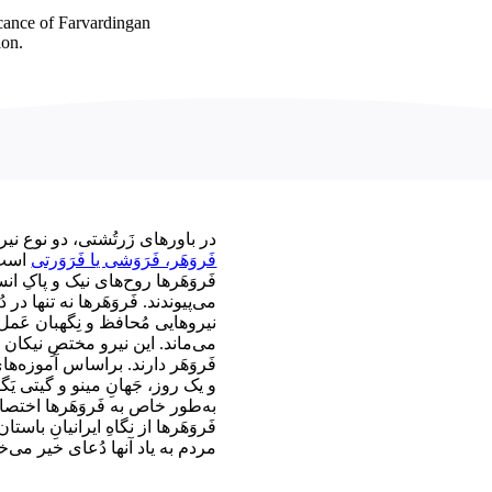
ficance of Farvardingan
ion.
در باورهای زَرتُشتی، دو نوع نی،
فَروَهَر، فَرَوَشی یا فَرَوَرتی
است. 
فَروَهَرها روح‌های نیک و پاکِ ان
می‌پیوندند. فَروَهَرها نه تنها در 
نیروهایی مُحافظ و نِگهبان عَمل
می‌ماند. این نیرو مختصِ نیکان ن
فَروَهَر دارند. براساس آموزه‌ها
و یک روز، جَهانِ مینو و گیتی یَ،
به‌طور خاص به فَروَهَرها اختصا
فَروَهَرها از نگاهِ ایرانیانِ باست،
مردم به یاد آنها دُعای خیر می‌.