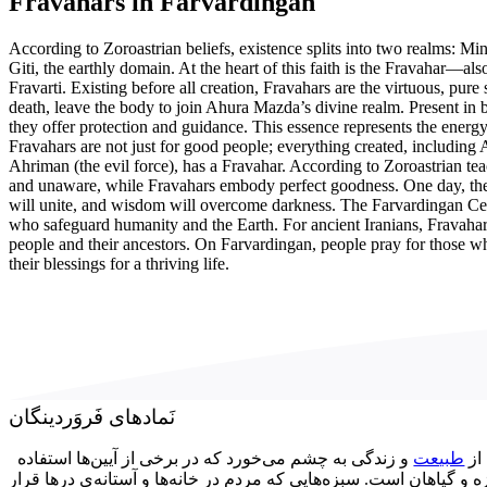
Fravahars in Farvardingan
According to Zoroastrian beliefs, existence splits into two realms: Min
Giti, the earthly domain. At the heart of this faith is the Fravahar—a
Fravarti. Existing before all creation, Fravahars are the virtuous, pure 
death, leave the body to join Ahura Mazda’s divine realm. Present in bo
they offer protection and guidance. This essence represents the energy o
Fravahars are not just for good people; everything created, includin
Ahriman (the evil force), has a Fravahar. According to Zoroastrian te
and unaware, while Fravahars embody perfect goodness. One day, the 
will unite, and wisdom will overcome darkness. The Farvardingan Cel
who safeguard humanity and the Earth. For ancient Iranians, Fravahar
people and their ancestors. On Farvardingan, people pray for those 
their blessings for a thriving life.
نَمادهای فَروَردینگان
 از
طبیعت
و زندگی به چشم می‌خورد که در برخی از آیین‌ها استفاده
زه و گیاهان است. سبزه‌هایی که مردم در خانه‌ها و آستانه‌ی درها قرار