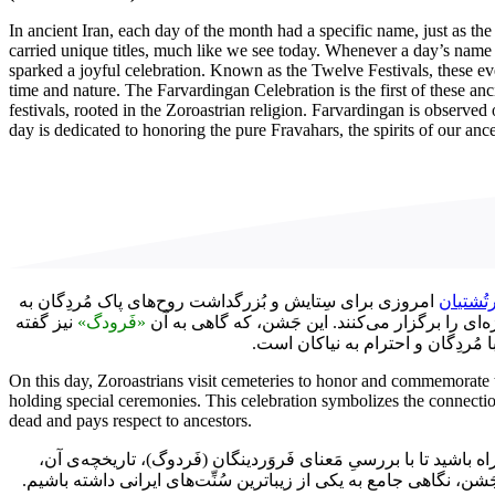
In ancient Iran, each day of the month had a specific name, just as th
carried unique titles, much like we see today. Whenever a day’s name
sparked a joyful celebration. Known as the Twelve Festivals, these e
time and nature. The Farvardingan Celebration is the first of these an
festivals, rooted in the Zoroastrian religion. Farvardingan is observed
day is dedicated to honoring the pure Fravahars, the spirits of our a
رتُشتیان
امروزی برای سِتایش و بُزرگداشت روح‌های پاک مُردِگان به
‌ای را برگزار می‌کنند. این جَشن، که گاهی به آن
«فَرودگ»
نیز گفته
 با مُردِگان و احترام به نیاکان است
On this day, Zoroastrians visit cemeteries to honor and commemorate t
holding special ceremonies. This celebration symbolizes the connecti
dead and pays respect to ancestors.
راه باشید تا با بررسیِ مَعنای فَروَردینگان (فَردوگ)، تاریخچه‌ی آن
ن جَشن، نگاهی جامع به یکی از زیباترین سُنِّت‌های ایرانی داشته باشیم