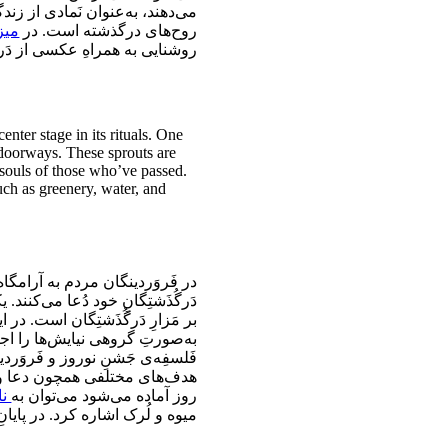
می‌دهند، به‌عنوان نَمادی از زن
روح‌های درگذشته است. در
میز
روشنایی به همراهِ عکسی از دَرگ.
nter stage in its rituals. One
 doorways. These sprouts are
 souls of those who’ve passed.
such as greenery, water, and
در فَروَردینگان مردم به آرامگاه
دَرگُذَشتِگانِ خود دُعا می‌کنند.
بر مَزارِ دَرگُذَشتِگان است. در
به‌صورتِ گروهی نیایش‌ها را اجر
فَلسفِه‌ی جَشنِ نوروز و فَروَرد
هدف‌های مختلفی همچون دعا و د
روز آماده می‌شود می‌توان به
نا
میوه و لُرک اشاره کرد. در پایا.