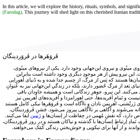
In this article, we will explore the history, rituals, symbols, and signi
(Farodag)
. This journey will shed light on this cherished Iranian tradit
فَروَهَرها در فَروَردینگان
روی مینُوی و نیروی این‌جهانی وجود دارد. یکی از نیروهای مینُوی
این نیرو پیش از هر موجودِ دیگری وجود داشته است بنابراین
سان‌ها هستند که پَس از مَرگ، از جِسم جدا شده و به دُنیای اَهورایی
دُنیای بَعد از مَرگ حُضور دارند، بلکه در زندگیِ این‌جهانی نیز به ‌عُنوانِ
 می‌کنند. این نیرو، جوهرِ زندگانی است و همیشه جاودان باقی
یست و تَمامِ آفریده‌ها، حتی اهورامزدا و آفریده‌های اَهریمن نیز
ی زَرتُشتی، اهریمن نادان و ناآگاه است و فَروَهَرها نیکی کامل هستند
گانه می‌شَوند و آگاهی بر ناآگاهی پیروز می‌شود. جَشنِ فَروَردینگان
ص دارد، که نقشِ مُهمی در حِفاظت از اِنسان‌ها و
زَمین
ایفا می‌کنند.
ان، نَمادِ اِرتباطِ اِنسان‌ها با گذشته و نیاکان هستند و در روز فَروَردینگان
خواندند و از آنها برای نیکویی و خوش‌بختیِ زندگی کُمَک می‌خواهند