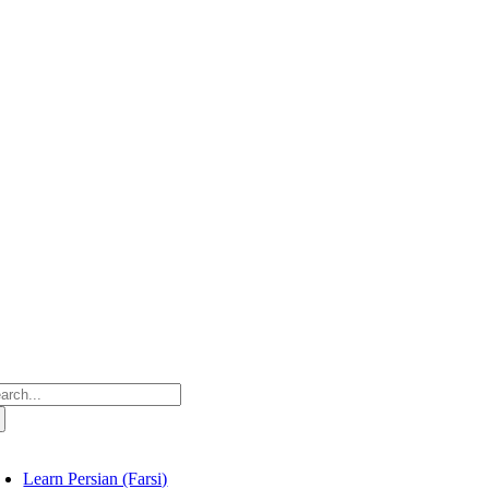
Skip
to
content
arch
:
oggle
avigation
Learn Persian (Farsi)