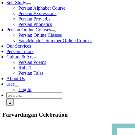
Self Study
Persian Alphabet Course
Persian Expressions
Persian Proverbs
Persian Phonetics
Persian Online Courses
Persian Online Classes
FarsiMonde’s Summer Online Courses
Our Services
Persian Tutors
Culture & Art
Persian Poems
Rubaʿi
Persian Tales
About Us
user
Log In
Search
for:
Farvardingan Celebration