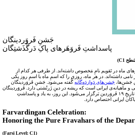
جَشنِ فَروَردینگان
پاسداشتِ فَروَهَرهای پاکِ دَرگُذَشتِگان
(
C1
سَطح
زهای ماه در تَقویم نامِ مَخصوص داشته‌اند. از طرفی هر کدام از
ز نامی داشته‌اند. در هر ماه، روزی را که اسمِ ماه با اسمِ روز یکی
ن جَشن‌ها
جَشن‌های دَوازدَه‌گانه
گُفته می‌شود. جَشنِ فَروَردینگان
و ماهیانه‌ی ایرانی است که ریشه در دینِ زَرتُشتی دارد. فَروَردینگان
مُصادِف با تاریخِ ۱۹ فَروَردین بَرگزار می‌شَود. این روز، به یاد و پاسداشتِ
 نیاکان ایرانی اختصاص دارد
Farvardingan Celebration:
Honoring the Pure Fravahars of the Depar
(Farsi Level: C1)