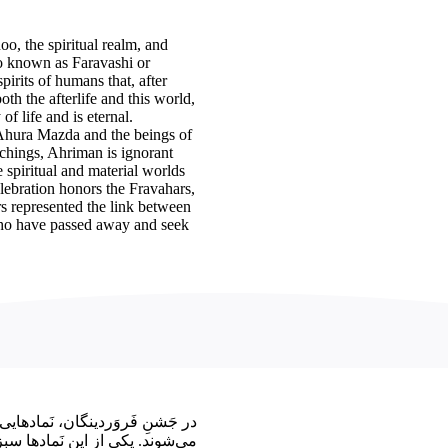
oo, the spiritual realm, and
lso known as Faravashi or
spirits of humans that, after
th the afterlife and this world,
f life and is eternal.
g Ahura Mazda and the beings of
achings, Ahriman is ignorant
spiritual and material worlds
ebration honors the Fravahars,
s represented the link between
who have passed away and seek
در جَشنِ فَروَردینگان، نَمادهایی
می‌شوند. یکی از این نَمادها سب