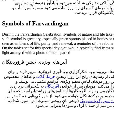
دگی، پاکی و تازگی شناخته می‌شود و یادآور زنده‌شدنِ دوباره‌ی
یا سفره‌ای که برای این روز آماده می‌شود معمولاً سبزه، آب و
ُذَشتِگان قَرار می‌دهند
Symbols of Farvardingan
During the Farvardingan Celebration, symbols of nature and life take ce
such symbol is greenery, especially green sprouts placed in homes or
seen as emblems of life, purity, and renewal, a reminder of the reborn
On the tables set for this special day, you would typically find items 
light arranged with a photo of the departed
آیین‌های ویژه‌ی جَشنِ فَروَردینگان
‌ها می‌روند و به شکرگزاری و یادآوری فَروَهَرها می‌پردازند و برای
و غذاهای مخصوص
گلاب
،
خرما
 یکی از رسم‌های رایج این روز، ریختنِ
 این روز موبِدان لباسِ سفیدِ ویژه‌ی مراسمِ مَذهبی می‌پوشند و
ا می‌کنند. موبِدان پس از خواندن
آفَرینگان
به سُخنرانی درباره‌ی
ینگان می‌پردازند. آفَرینگان‌ها از نیایش‌های زرتُشتیان است که برای
رود بر درگذشتگان خوانده می‌شود. از خوراکی‌هایی هم که در این
ن سیروگ یا سوروک
(نوعی نانِ روغنی سنتی)، آش، سیر، سُداب،
نِ مراسم از همه با لُرک و میوه‌ها پذیرایی می‌شود