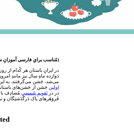
مُناسب برایِ فارسی آموزانِ 
)
در ایرانِ باستان هر کُدام از رو
دَوازده ماهِ سال نیز مانندِ امرو
می‌شد، جَشن می‌گرفتند. به ای،
اولین
جَشن از جَشن‌های باستانی 
در در
تَقویمِ شَمسی
فَروَهَرهای پاک دَرگُذَشتِگان و.
ted